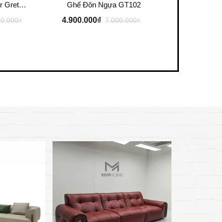
Ghế sofa đơn Baxter Greta Armchair
Ghế Đôn Ngựa GT102
4.900.000₫
00.000₫
7.000.000₫