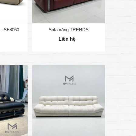
t - SF8060
Sofa văng TRENDS
Poli
Liên hệ