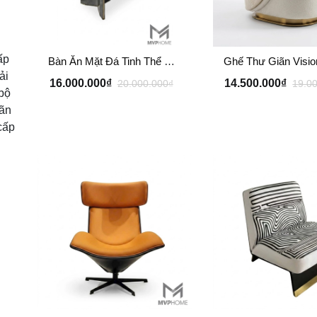
ấp
Bàn Ăn Mặt Đá Tinh Thể BA202
ải
16.000.000₫
14.500.000₫
20.000.000₫
19.0
bộ
iãn
cấp