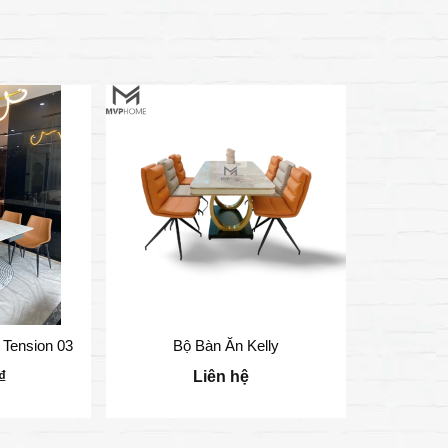
Tension 03
Bộ Bàn Ăn Kelly
Bộ B
₫
Liên hệ