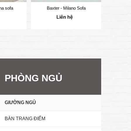
na sofa
Baxter - Milano Sofa
Ghế bành 
Liên hệ
10.500
PHÒNG NGỦ
GIƯỜNG NGỦ
BÀN TRANG ĐIỂM