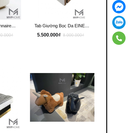
Ghế Thư Giãn Visionnaire Adele Armchair SFD11
Tab Giường Bọc Da EINES Nightstand Table TG122
5.500.000₫
00.000₫
8.000.000₫