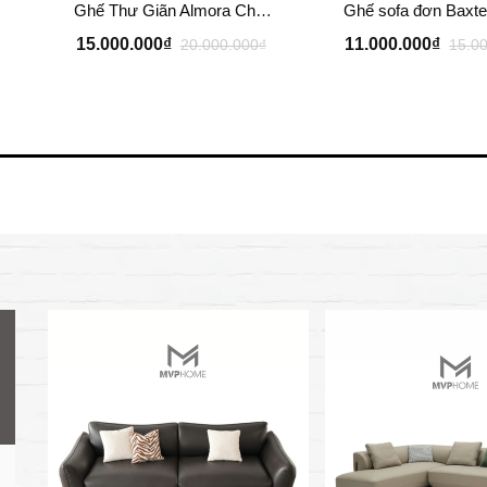
Ghế Thư Giãn Almora Chair/ Tazzana Armchair GTG11
15.000.000₫
11.000.000₫
20.000.000₫
15.0