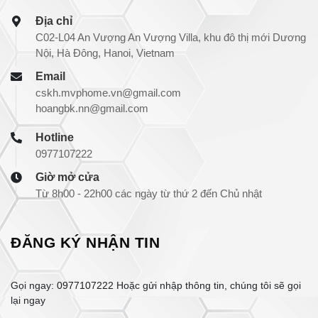
Địa chỉ
C02-L04 An Vượng An Vượng Villa, khu đô thị mới Dương
Nội, Hà Đông, Hanoi, Vietnam
Email
cskh.mvphome.vn@gmail.com
hoangbk.nn@gmail.com
Hotline
0977107222
Giờ mở cửa
Từ 8h00 - 22h00 các ngày từ thứ 2 đến Chủ nhật
ĐĂNG KÝ NHẬN TIN
Gọi ngay:
0977107222
Hoặc gửi nhập thông tin, chúng tôi sẽ gọi
lại ngay