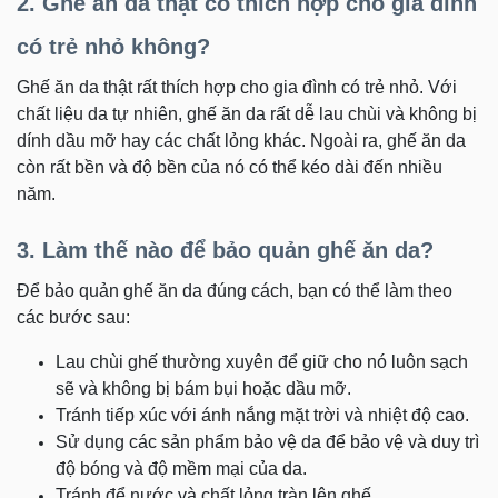
2. Ghế ăn da thật có thích hợp cho gia đình
có trẻ nhỏ không?
Ghế ăn da thật rất thích hợp cho gia đình có trẻ nhỏ. Với
chất liệu da tự nhiên, ghế ăn da rất dễ lau chùi và không bị
dính dầu mỡ hay các chất lỏng khác. Ngoài ra, ghế ăn da
còn rất bền và độ bền của nó có thể kéo dài đến nhiều
năm.
3. Làm thế nào để bảo quản ghế ăn da?
Để bảo quản ghế ăn da đúng cách, bạn có thể làm theo
các bước sau:
Lau chùi ghế thường xuyên để giữ cho nó luôn sạch
sẽ và không bị bám bụi hoặc dầu mỡ.
Tránh tiếp xúc với ánh nắng mặt trời và nhiệt độ cao.
Sử dụng các sản phẩm bảo vệ da để bảo vệ và duy trì
độ bóng và độ mềm mại của da.
Tránh để nước và chất lỏng tràn lên ghế.