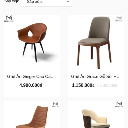
Sắp xếp:
Sắp xếp:
Ghế Ăn Ginger Cao Cấp Phong Cách Ý – Ghế Da Nhập Khẩu MVP HOME
Ghế Ăn Grace Gỗ Sồi Hiện Đại – Ghế Da Hàn Quốc Cao Cấp MVP HOME
4.900.000₫
1.150.000₫
1.500.000₫