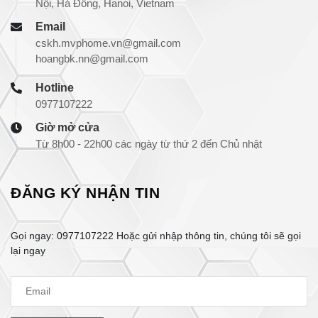
Nội, Hà Đông, Hanoi, Vietnam
Email
cskh.mvphome.vn@gmail.com
hoangbk.nn@gmail.com
Hotline
0977107222
Giờ mở cửa
Từ 8h00 - 22h00 các ngày từ thứ 2 đến Chủ nhật
ĐĂNG KÝ NHẬN TIN
Gọi ngay:
0977107222
Hoặc gửi nhập thông tin, chúng tôi sẽ gọi
lại ngay