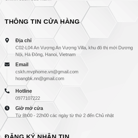
THÔNG TIN CỬA HÀNG
Địa chỉ
C02-L04 An Vượng An Vượng Villa, khu đô thị mới Dương
Nội, Hà Đông, Hanoi, Vietnam
Email
cskh.mvphome.vn@gmail.com
hoangbk.nn@gmail.com
Hotline
0977107222
Giờ mở cửa
Từ 8h00 - 22h00 các ngày từ thứ 2 đến Chủ nhật
ĐĂNG KÝ NHẬN TIN