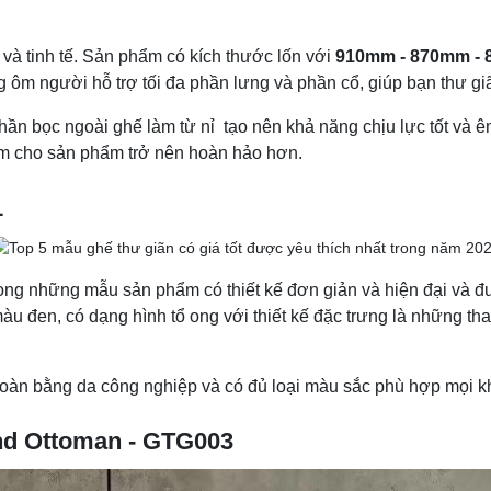
ại và tinh tế. Sản phẩm có kích thước lốn với
910mm - 870mm -
g ôm người hỗ trợ tối đa phần lưng và phần cổ, giúp bạn thư gi
ần bọc ngoài ghế làm từ nỉ tạo nên khả năng chịu lực tốt và êm
àm cho sản phẩm trở nên hoàn hảo hơn.
1
ong những mẫu sản phẩm có thiết kế đơn giản và hiện đại và 
àu đen, có dạng hình tổ ong với thiết kế đặc trưng là những t
oàn bằng da công nghiệp và có đủ loại màu sắc phù hợp mọi kh
nd Ottoman - GTG003