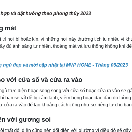
hợp và đặt hướng theo phong thủy 2023
ng mát
ị trí nơi bí hoặc kín, vì những nơi này thường tích tụ nhiều v
đầy đủ ánh sáng tự nhiên, thoáng mát và lưu thông không khí đ
g ngủ đẹp và mới cập nhật tại MVP HOME - Tháng 06/2023
o với cửa sổ và cửa ra vào
 ngủ trực diện hoặc song song với cửa sổ hoặc cửa ra vào sẽ 
thì bạn sẽ rất dễ bị cảm lạnh, viêm họng hoặc đau đầu do luồng
ư cửa ra vào để tạo khoảng cách cũng như sự riêng tư cho bạn
ện với gương soi
 nội thất đối diện cũng nên đối diện với giường vì điều đó sẽ g