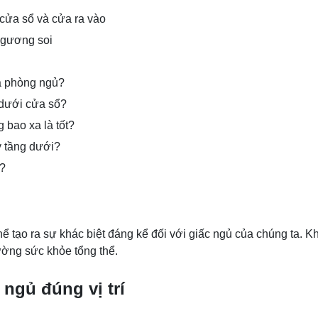
cửa sổ và cửa ra vào
 gương soi
a phòng ngủ?
 dưới cửa sổ?
 bao xa là tốt?
y tầng dưới?
n?
 tạo ra sự khác biệt đáng kể đối với giấc ngủ của chúng ta. Khi
ường sức khỏe tổng thể.
 ngủ đúng vị trí