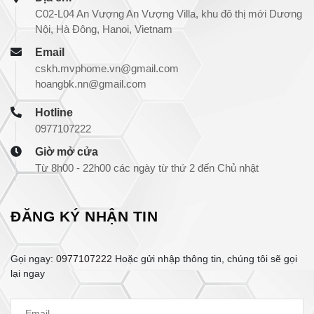
C02-L04 An Vượng An Vượng Villa, khu đô thị mới Dương
Nội, Hà Đông, Hanoi, Vietnam
Email
cskh.mvphome.vn@gmail.com
hoangbk.nn@gmail.com
Hotline
0977107222
Giờ mở cửa
Từ 8h00 - 22h00 các ngày từ thứ 2 đến Chủ nhật
ĐĂNG KÝ NHẬN TIN
Gọi ngay:
0977107222
Hoặc gửi nhập thông tin, chúng tôi sẽ gọi
lại ngay