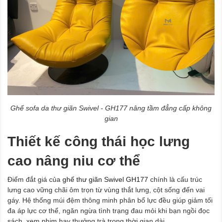
Ghế sofa da thư giãn Swivel - GH177 nâng tầm đẳng cấp không
gian
Thiết kế công thái học lưng
cao nâng niu cơ thể
Điểm đắt giá của
ghế thư giãn Swivel GH177
chính là cấu trúc
lưng cao vững chãi ôm trọn từ vùng thắt lưng, cột sống đến vai
gáy. Hệ thống múi đệm thông minh phân bổ lực đều giúp giảm tối
đa áp lực cơ thể, ngăn ngừa tình trạng đau mỏi khi bạn ngồi đọc
sách, xem phim hay thưởng trà trong thời gian dài.