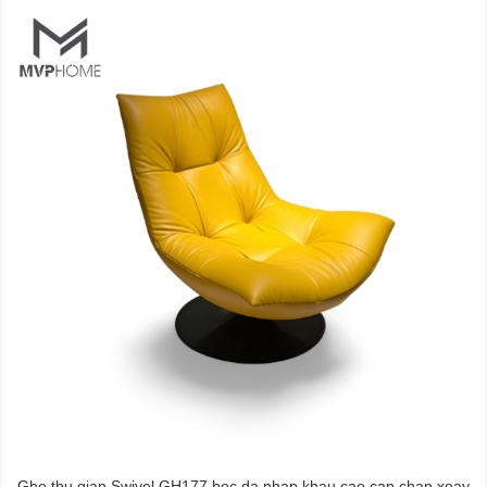
Ghe thu gian Swivel GH177 boc da nhap khau cao cap chan xoay