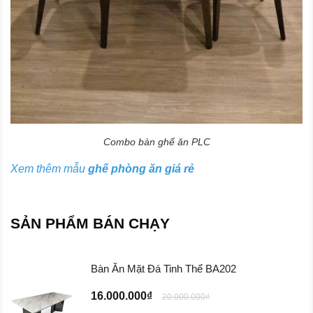
Combo bàn ghế ăn PLC
Xem thêm mẫu
ghế phòng ăn giá rẻ
SẢN PHẨM BÁN CHẠY
Bàn Ăn Mặt Đá Tinh Thể BA202
16.000.000₫
20.000.000₫