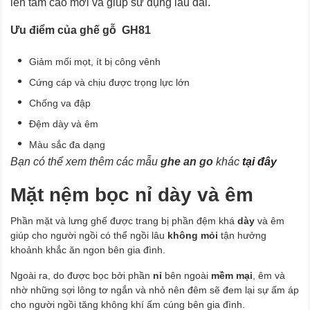
lên tầm cao mới và giúp sử dụng lâu dài.
Ưu điểm của ghế gỗ GH81
Giảm mối mọt, ít bị công vênh
Cứng cáp và chịu được trọng lực lớn
Chống va đập
Đệm dày và êm
Màu sắc đa dạng
Bạn có thể xem thêm các mẫu
ghe an go
khác
tại đây
Mặt nệm bọc nỉ dày và êm
Phần mặt và lưng ghế được trang bị phần đệm khá
dày
và êm
giúp cho người ngồi có thể ngồi lâu
không mỏi
tận hưởng
khoảnh khắc ăn ngon bên gia đình.
Ngoài ra, do được bọc bởi phần
nỉ
bên ngoài
mềm mại
, êm và
nhờ những sợi lông tơ ngắn và nhỏ nên đêm sẽ đem lại sự ấm áp
cho người ngồi tăng không khí ấm cúng bên gia đình.