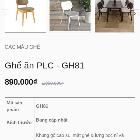
CÁC MẪU GHẾ
Ghế ăn PLC - GH81
890.000₫
1.050.000₫
Mã sản
GH81
phẩm
Đang cập nhật
Kích thước
Khung gỗ cao su, mặt ghế & lưng bọc nỉ và