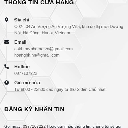
THÔNG TIN CỬA HÀNG
Địa chỉ
C02-L04 An Vượng An Vượng Villa, khu đô thị mới Dương
Nội, Hà Đông, Hanoi, Vietnam
Email
cskh.mvphome.vn@gmail.com
hoangbk.nn@gmail.com
Hotline
0977107222
Giờ mở cửa
Từ 8h00 - 22h00 các ngày từ thứ 2 đến Chủ nhật
ĐĂNG KÝ NHẬN TIN
Gọi ngay:
0977107222
Hoặc gửi nhập thông tin, chúng tôi sẽ gọi