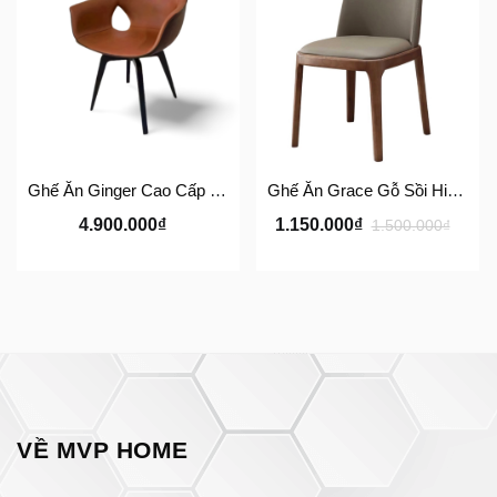
Ghế Ăn Ginger Cao Cấp Phong Cách Ý – Ghế Da Nhập Khẩu MVP HOME
Ghế Ăn Grace Gỗ Sồi Hiện Đại – Ghế Da Hàn Quốc Cao Cấp MVP HOME
4.900.000₫
1.150.000₫
1.500.000₫
VỀ MVP HOME