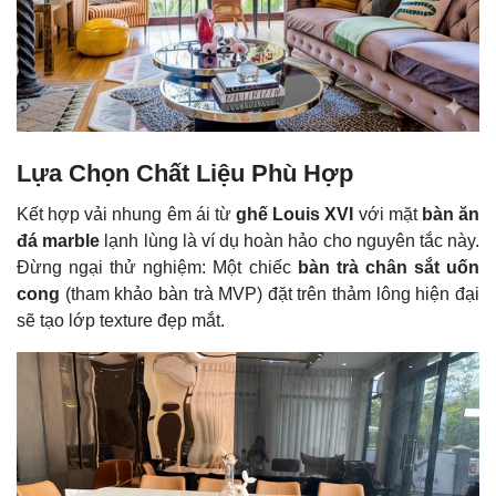
Lựa Chọn Chất Liệu Phù Hợp
Kết hợp vải nhung êm ái từ
ghế Louis XVI
với mặt
bàn ăn
đá marble
lạnh lùng là ví dụ hoàn hảo cho nguyên tắc này.
Đừng ngại thử nghiệm: Một chiếc
bàn trà chân sắt uốn
cong
(tham khảo
bàn trà MVP
) đặt trên thảm lông hiện đại
sẽ tạo lớp texture đẹp mắt.