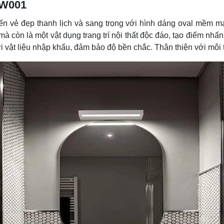
GW001
 vẻ đẹp thanh lịch và sang trọng với hình dáng oval mềm mại 
 còn là một vật dụng trang trí nội thất độc đáo, tạo điểm nhấn 
i vật liệu nhập khẩu, đảm bảo độ bền chắc. Thân thiện với môi