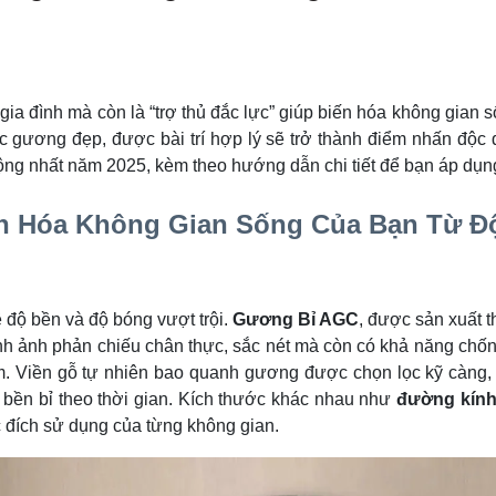
gia đình mà còn là “trợ thủ đắc lực” giúp biến hóa không gian số
 gương đẹp, được bài trí hợp lý sẽ trở thành điểm nhấn độc 
g nhất năm 2025, kèm theo hướng dẫn chi tiết để bạn áp dụn
 Hóa Không Gian Sống Của Bạn Từ Độ
ề độ bền và độ bóng vượt trội.
Gương Bỉ AGC
, được sản xuất t
ình ảnh phản chiếu chân thực, sắc nét mà còn có khả năng chốn
ắm. Viền gỗ tự nhiên bao quanh gương được chọn lọc kỹ càng
bền bỉ theo thời gian. Kích thước khác nhau như
đường kín
 đích sử dụng của từng không gian.