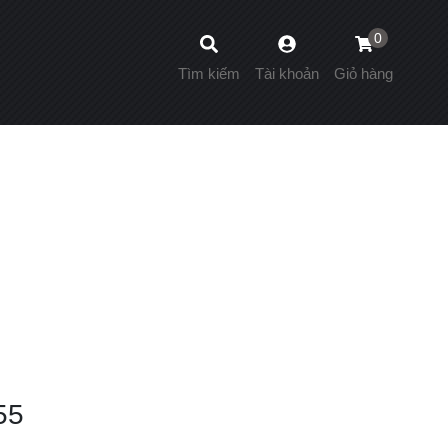
0
Tìm kiếm
Tài khoản
Giỏ hàng
55