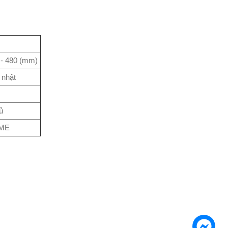
 - 480 (mm)
 nhật
ủ
ME