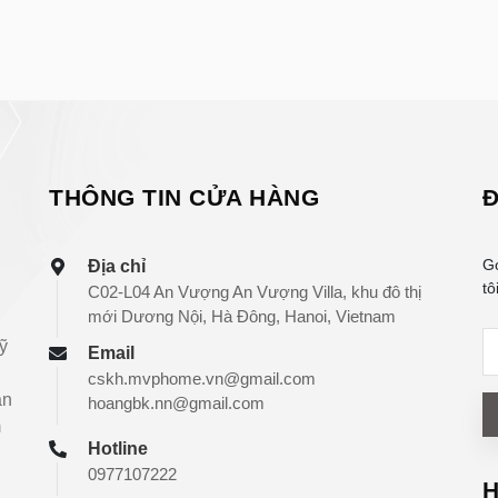
THÔNG TIN CỬA HÀNG
Đ
G
Địa chỉ
tô
C02-L04 An Vượng An Vượng Villa, khu đô thị
mới Dương Nội, Hà Đông, Hanoi, Vietnam
ỹ
Email
cskh.mvphome.vn@gmail.com
àn
hoangbk.nn@gmail.com
m
Hotline
0977107222