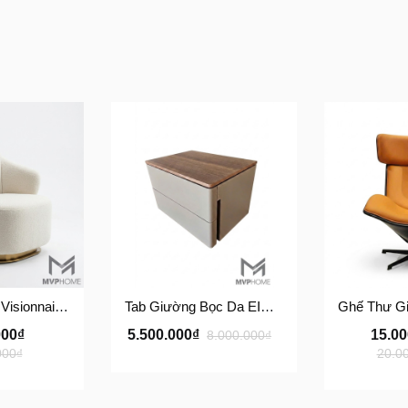
Ghế Thư Giãn Visionnaire Adele Armchair SFD11
Tab Giường Bọc Da EINES Nightstand Table TG122
000₫
5.500.000₫
15.0
8.000.000₫
000₫
20.0