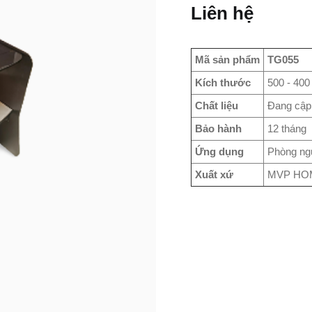
Liên hệ
Mã sản phẩm
TG055
Kích thước
500 - 400
Chất liệu
Đang cập
Bảo hành
12 tháng
Ứng dụng
Phòng ng
Xuất xứ
MVP HO