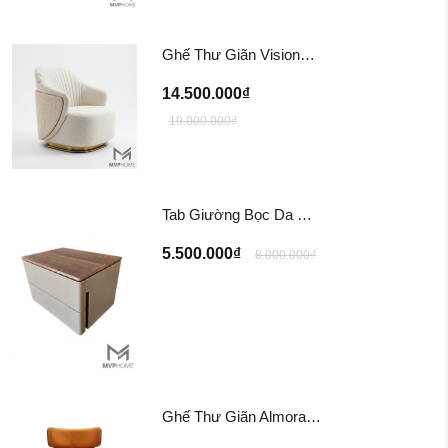
Ghế Thư Giãn Visionnaire Adele Armchair SFD11
14.500.000₫
19.000.000₫
Tab Giường Bọc Da EINES Nightstand Table TG122
5.500.000₫
8.000.000₫
Ghế Thư Giãn Almora Chair/ Tazzana Armchair GTG11