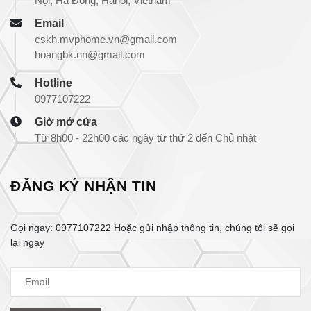
Nội, Hà Đông, Hanoi, Vietnam
Email
cskh.mvphome.vn@gmail.com
hoangbk.nn@gmail.com
Hotline
0977107222
Giờ mở cửa
Từ 8h00 - 22h00 các ngày từ thứ 2 đến Chủ nhật
ĐĂNG KÝ NHẬN TIN
Gọi ngay:
0977107222
Hoặc gửi nhập thông tin, chúng tôi sẽ gọi
lại ngay