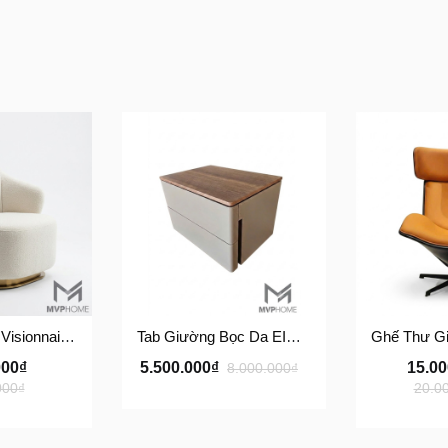
Ghế Thư Giãn Visionnaire Adele Armchair SFD11
Tab Giường Bọc Da EINES Nightstand Table TG122
000₫
5.500.000₫
15.0
8.000.000₫
000₫
20.0