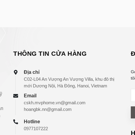
THÔNG TIN CỬA HÀNG
Đ
G
Địa chỉ
tô
C02-L04 An Vượng An Vượng Villa, khu đô thị
mới Dương Nội, Hà Đông, Hanoi, Vietnam
ỹ
Email
cskh.mvphome.vn@gmail.com
àn
hoangbk.nn@gmail.com
m
Hotline
0977107222