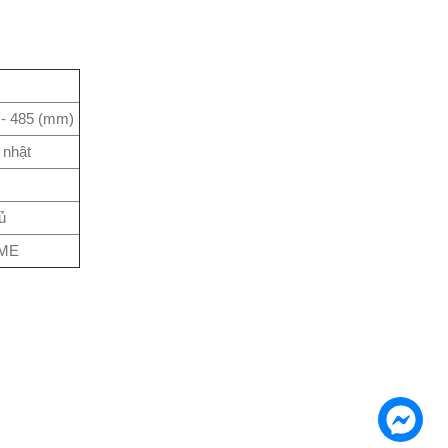
 - 485 (mm)
 nhật
ủ
ME