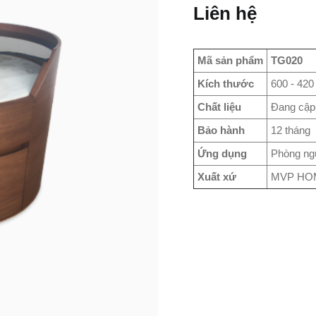
Liên hệ
Mã sản phẩm
TG020
Kích thước
600 - 420
Chất liệu
Đang cập
Bảo hành
12 tháng
Ứng dụng
Phòng ng
Xuất xứ
MVP HO