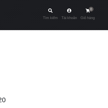
0
Tìm kiếm
Tài khoản
Giỏ hàng
20