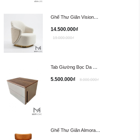
Ghế Thư Giãn Visionnaire Adele Armchair SFD11
14.500.000₫
19.000.000₫
Tab Giường Bọc Da EINES Nightstand Table TG122
5.500.000₫
8.000.000₫
Ghế Thư Giãn Almora Chair/ Tazzana Armchair GTG11