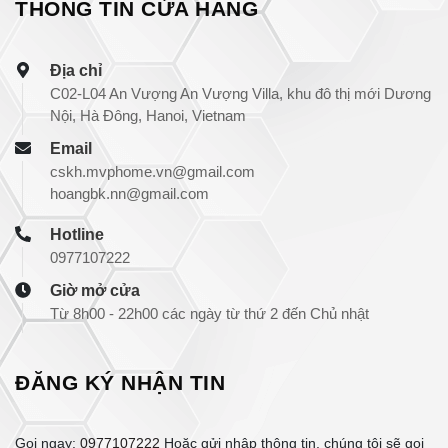
THÔNG TIN CỬA HÀNG
Địa chỉ
C02-L04 An Vượng An Vượng Villa, khu đô thị mới Dương
Nội, Hà Đông, Hanoi, Vietnam
Email
cskh.mvphome.vn@gmail.com
hoangbk.nn@gmail.com
Hotline
0977107222
Giờ mở cửa
Từ 8h00 - 22h00 các ngày từ thứ 2 đến Chủ nhật
ĐĂNG KÝ NHẬN TIN
Gọi ngay:
0977107222
Hoặc gửi nhập thông tin, chúng tôi sẽ gọi