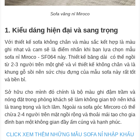
Sofa văng nỉ Miroco
1. Kiểu dáng hiện đại và sang trọng
Với thiết kế sofa không chân và màu sắc kết hợp là màu
ghi nhạt và cam sẽ là điểm nhấn khi bạn lựa chọn mẫu
sofa nỉ Miroco - SF064 này. Thiết kế băng dài có thể ngồi
từ 2-3 người trên một ghế và vì thiết kế không chân và là
khung gỗ sồi nên sức chịu đựng của mẫu sofa này rất tốt
và bền bỉ.
Sở hữu cho mình đó chính là bộ màu ghi đậm trầm và
nóng đặt trong phòng khách sẽ làm không gian trở nên khá
là trang trọng và lịch lãm. Ngoài ra sofa góc Mircoro có thể
chừa 2-4 người trên mặt ngồi rộng và thoải mái tạo cho gia
đình bạn một không gian đầy ấm cúng và hạnh phúc.
CLICK XEM THÊM NHỮNG MẪU SOFA NỈ NHẬP KHẨU