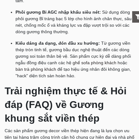
tắm.
Phôi gương Bỉ AGC nhập khẩu siêu nét:
Sử dụng dòng
phôi gương Bỉ tráng bạc 5 lớp cho hình ảnh chân thực, sâu
nét, chống mốc ố và kháng lực va đập vượt trội so với các
dòng gương thông thường.
Kiểu dáng đa dạng, đón đầu xu hướng:
Từ gương viền
thép tròn tinh tế, gương bầu dục nghệ thuật đến các dòng
gương soi toàn thân bệ vệ. Sản phẩm cực kỳ dễ dàng phối
ngẫu đồng điệu cạnh các hệ
ghế sofa phòng khách
hoặc
bàn trà phòng khách
để tạo hiệu ứng nhân đôi không gian,
"hack" diện tích sàn hoàn hảo.
Trải nghiệm thực tế & Hỏi
đáp (FAQ) về Gương
khung sắt viền thép
Các sản phẩm gương decor viền thép hiện đang là lựa chọn ưu
tiên tại hàng trăm công trình căn hộ chung cư hiện đại và nhà phố