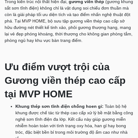
Trong kiến trúc nội thất hiện đại,
gương viền thép
(gương khung
sắt sơn tĩnh điện) không chỉ là vật dụng soi chiếu đơn thuần mà
còn là giải pháp tối ưu diện tích và tạo điểm nhấn nghệ thuật đột
phá. Tại
MVP HOME
, bộ sưu tập gương viền thép cao cấp sở
hữu đường nét thiết kế tinh xảo, phôi gương thượng hạng, mang
lại vẻ đẹp phóng khoáng, thời thượng cho không gian phòng tắm,
phòng ngủ hay khu vực bàn trang điểm.
Ưu điểm vượt trội của
Gương viền thép cao cấp
tại MVP HOME
Khung thép sơn tĩnh điện chống hoen gỉ:
Toàn bộ hệ
khung được chế tác từ thép cao cấp xử lý bề mặt bằng công
nghệ sơn tĩnh điện đa lớp. Kết cấu này giúp gương miễn
nhiễm hoàn toàn với tình trạng oxy hóa, han gỉ hay bong
tróc, đặc biệt bền bỉ trong môi trường độ ẩm cao như nhà