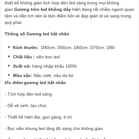
thiết kế không giản tích hợp đèn led sáng trong mọi không
gian
Gương
tròn led không dây
hiện đang rất nhiều người quan
tâm và dần trở nên là tâm điểm bởi vẻ đẹp giản dị và sang trọng,
quý phái.
Thông số Gương led hắt chân
Kích thước:
D40cm, D50cm, D60cm, D70cm, D80
Chất liệu :
viền bọc led
Xuất xứ:
hàng nhập khẩu 100%
Màu sắc:
Nâu cafe, nâu da bò
Ưu điểm gương led hắt chân
- Tích hợp đèn led sáng
- Dễ vệ sinh, lau chùi.
- Thiết kế hiện đại, gọn gàng, tỉ mỉ
- Bọc viền khung led tăng độ sáng cho không gian