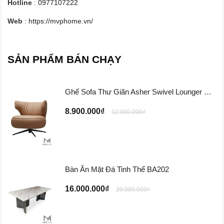
Hotline
:
0977107222
Web
:
https://mvphome.vn/
SẢN PHẨM BÁN CHẠY
Ghế Sofa Thư Giãn Asher Swivel Lounger Chair ...
8.900.000₫
12.000.000₫
Bàn Ăn Mặt Đá Tinh Thể BA202
16.000.000₫
20.000.000₫