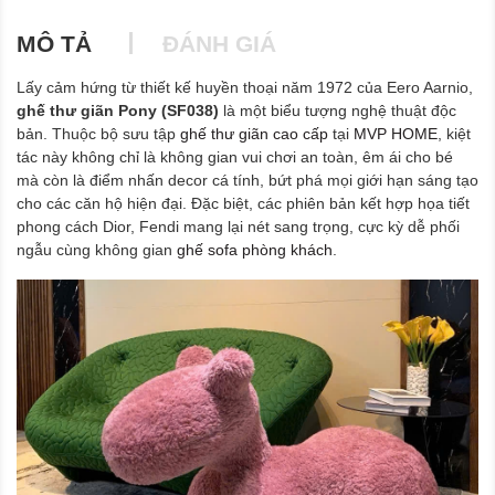
MÔ TẢ
ĐÁNH GIÁ
Lấy cảm hứng từ thiết kế huyền thoại năm 1972 của Eero Aarnio,
ghế thư giãn Pony (SF038)
là một biểu tượng nghệ thuật độc
bản. Thuộc bộ sưu tập
ghế thư giãn cao cấp
tại
MVP HOME
, kiệt
tác này không chỉ là không gian vui chơi an toàn, êm ái cho bé
mà còn là điểm nhấn decor cá tính, bứt phá mọi giới hạn sáng tạo
cho các căn hộ hiện đại. Đặc biệt, các phiên bản kết hợp họa tiết
phong cách Dior, Fendi mang lại nét sang trọng, cực kỳ dễ phối
ngẫu cùng không gian
ghế sofa phòng khách
.