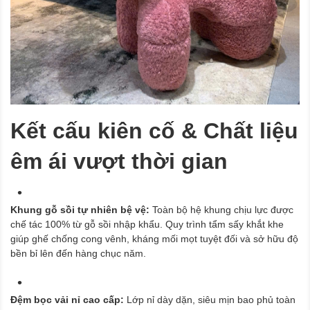
Kết cấu kiên cố & Chất liệu
êm ái vượt thời gian
Khung gỗ sồi tự nhiên bệ vệ:
Toàn bộ hệ khung chịu lực được
chế tác 100% từ gỗ sồi nhập khẩu. Quy trình tẩm sấy khắt khe
giúp ghế chống cong vênh, kháng mối mọt tuyệt đối và sở hữu độ
bền bỉ lên đến hàng chục năm.
Đệm bọc vải nỉ cao cấp:
Lớp nỉ dày dặn, siêu mịn bao phủ toàn