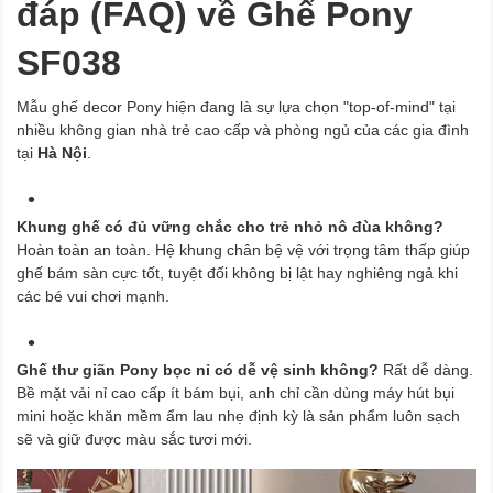
đáp (FAQ) về Ghế Pony
SF038
Mẫu ghế decor Pony hiện đang là sự lựa chọn "top-of-mind" tại
nhiều không gian nhà trẻ cao cấp và phòng ngủ của các gia đình
tại
Hà Nội
.
Khung ghế có đủ vững chắc cho trẻ nhỏ nô đùa không?
Hoàn toàn an toàn. Hệ khung chân bệ vệ với trọng tâm thấp giúp
ghế bám sàn cực tốt, tuyệt đối không bị lật hay nghiêng ngả khi
các bé vui chơi mạnh.
Ghế thư giãn Pony bọc nỉ có dễ vệ sinh không?
Rất dễ dàng.
Bề mặt vải nỉ cao cấp ít bám bụi, anh chỉ cần dùng máy hút bụi
mini hoặc khăn mềm ẩm lau nhẹ định kỳ là sản phẩm luôn sạch
sẽ và giữ được màu sắc tươi mới.