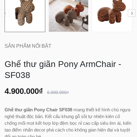
SẢN PHẨM NỔI BẬT
Ghế thư giãn Pony ArmChair -
SF038
4.900.000₫
6.000.000₫
Ghế thư giãn Pony Chair SF038
mang thiết kế hình chú ngựa
nghệ thuật độc bản. Kết cấu khung gỗ sồi tự nhiên kiên cố
chống mối mọt kết hợp lớp đệm bọc nỉ cao cấp siêu êm ái, kiến
tạo điểm nhấn decor phá cách cho không gian hiện đại và tuyệt
đối an toàn cho bé.