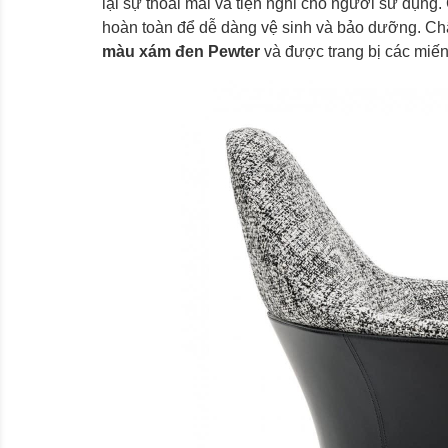
lại sự thoải mái và tiện nghi cho người sử dụng.
hoàn toàn để dễ dàng vệ sinh và bảo dưỡng. Ch
màu xám đen Pewter
và được trang bị các miế