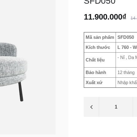
SFD050
11.900.000₫
14
Mã sản phẩm
SFD050
Kích thước
L 760 - W
- Nỉ , Da 
Chất liệu
Bảo hành
12 tháng
Xuất xứ
Nhập khẩ