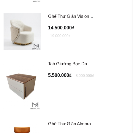
Ghế Thư Giãn Visionnaire Adele Armchair SFD11
14.500.000₫
19.000.000₫
Tab Giường Bọc Da EINES Nightstand Table TG122
5.500.000₫
8.000.000₫
Ghế Thư Giãn Almora Chair/ Tazzana Armchair GTG11