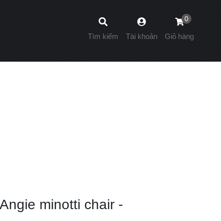
0
Tìm kiếm
Tài khoản
Giỏ hàng
Angie minotti chair -