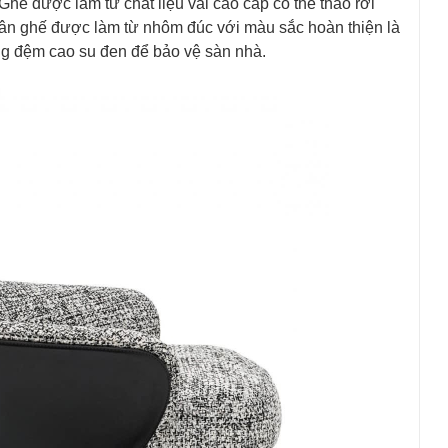
 Ghế được làm từ chất liệu vải cao cấp có thể tháo rời
ân ghế được làm từ nhôm đúc với màu sắc hoàn thiện là
ng đệm cao su đen để bảo vệ sàn nhà.