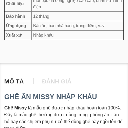
mặt bọc da công nghiệp cao cấp, chân sơn tĩnh
Chất liệu
điện
Bảo hành
12 tháng
Ứng dụng
Bàn ăn, bàn nhà hàng, trang điểm, v..v
Xuất xứ
Nhập khẩu
MÔ TẢ
ĐÁNH GIÁ
GHẾ ĂN MISSY NHẬP KHẨU
Ghế Missy
là mẫu ghế được nhập khẩu hoàn toàn 100%.
Đây là mẫu ghế thường được dùng trong: phòng ăn, căn
hộ hay các chị em phụ nữ có thể dùng ghế này ngồi lên để