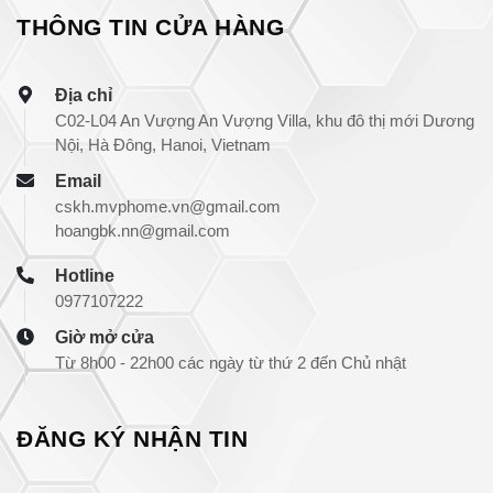
THÔNG TIN CỬA HÀNG
Địa chỉ
C02-L04 An Vượng An Vượng Villa, khu đô thị mới Dương
Nội, Hà Đông, Hanoi, Vietnam
Email
cskh.mvphome.vn@gmail.com
hoangbk.nn@gmail.com
Hotline
0977107222
Giờ mở cửa
Từ 8h00 - 22h00 các ngày từ thứ 2 đến Chủ nhật
ĐĂNG KÝ NHẬN TIN