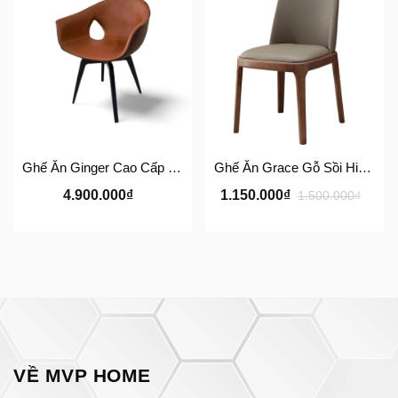
Ghế Ăn Ginger Cao Cấp Phong Cách Ý – Ghế Da Nhập Khẩu MVP HOME
Ghế Ăn Grace Gỗ Sồi Hiện Đại – Ghế Da Hàn Quốc Cao Cấp MVP HOME
4.900.000₫
1.150.000₫
1.500.000₫
VỀ MVP HOME