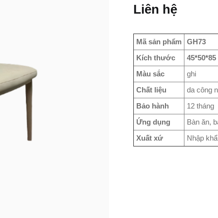
Liên hệ
Mã sản phẩm
GH73
Kích thước
45*50*85
Màu sắc
ghi
Chất liệu
da công n
Bảo hành
12 tháng
Ứng dụng
Bàn ăn, b
Xuất xứ
Nhập khẩ