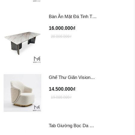
Bàn Ăn Mặt Đá Tinh Thể BA202
16.000.000₫
20.000.000₫
Ghế Thư Giãn Visionnaire Adele Armchair SFD11
14.500.000₫
19.000.000₫
Tab Giường Bọc Da EINES Nightstand Table TG122