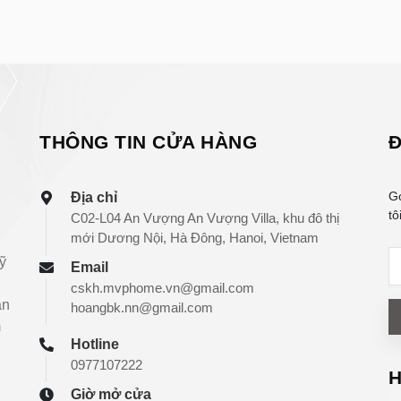
THÔNG TIN CỬA HÀNG
Đ
G
Địa chỉ
tô
C02-L04 An Vượng An Vượng Villa, khu đô thị
mới Dương Nội, Hà Đông, Hanoi, Vietnam
ỹ
Email
cskh.mvphome.vn@gmail.com
àn
hoangbk.nn@gmail.com
m
Hotline
0977107222
Giờ mở cửa