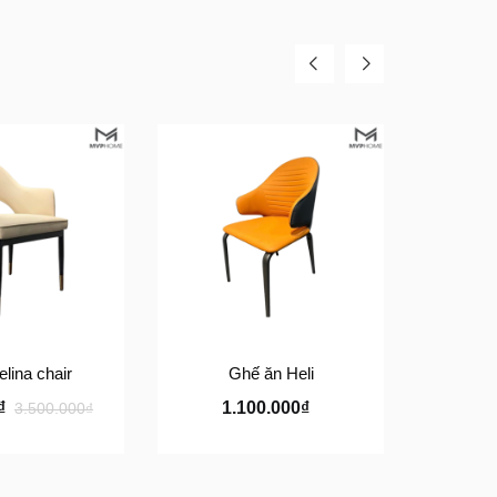
lina chair
Ghế ăn Heli
0₫
1.100.000₫
2.250.
3.500.000₫