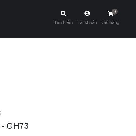
0
Tìm kiếm
Tài khoản
Giỏ hàng
g
 - GH73