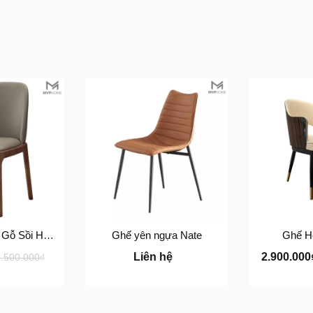
Ghế Ăn Grace Gỗ Sồi Hiện Đại – Ghế Da Hàn Quốc Cao Cấp MVP HOME
Ghế yên ngựa Nate
Ghế He
Liên hệ
2.900.00
1.500.000₫