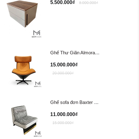
5.500.000₫
8.000.000₫
Ghế Thư Giãn Almora Chair/ Tazzana Armchair GTG11
15.000.000₫
20.000.000₫
Ghế sofa đơn Baxter Greta Armchair
11.000.000₫
15.000.000₫