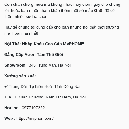
Còn chần chừ gì nữa mà không nhấc máy điện ngay cho chúng
tôi, hoặc bạn muốn tham khảo thêm một số mẫu
Ghế
để có
thêm nhiều sự lựa chọn!
Hãy để chúng tôi cung cấp cho bạn những nội thất thời thượng
mà thoải mái nhất!
Nội Thất Nhập Khẩu Cao Cấp MVPHOME
Đẳng Cấp Vươn Tầm Thế Giới
Showroom
: 345 Trung Văn, Hà Nội
Xưởng sản xuất
:
+/ Trảng Dài, Tp Biên Hoà, Tỉnh Đồng Nai
+/ KDT Xuân Phương, Nam Từ Liêm, Hà Nội
Hotline
:
0977107222
Web
:
https://mvphome.vn/