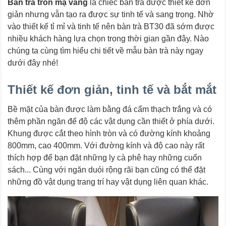
Bàn trà tròn mạ vàng
là chiếc bàn trà được thiết kế đơn
giản nhưng vẫn tạo ra được sự tinh tế và sang trọng. Nhờ
vào thiết kế tỉ mỉ và tinh tế nên bàn trà BT30 đã sớm được
nhiều khách hàng lựa chọn trong thời gian gần đây. Nào
chúng ta cùng tìm hiểu chi tiết về mẫu bàn trà này ngay
dưới đây nhé!
Thiết kế đơn giản, tinh tế và bắt mắt
Bề mặt của bàn được làm bằng đá cẩm thạch trắng và có
thêm phần ngăn để độ các vật dụng cần thiết ở phía dưới.
Khung được cắt theo hình tròn và có đường kính khoảng
800mm, cao 400mm. Với đường kính và độ cao này rất
thích hợp để bạn đặt những ly cà phê hay những cuốn
sách... Cùng với ngăn duói rộng rãi bạn cũng có thể đặt
những đồ vật dụng trang trí hay vật dụng liên quan khác.