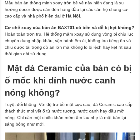
Mẫu bàn ăn thông minh xoay tròn bệ vệ này hiện đang là xu
hướng decor được săn đón hàng đầu tại các căn hộ chung cư
cao cấp và nhà phố hiện đại ở
Hà Nội
.
Cơ chế xoay của bàn ăn BAXT01 có bền và dễ bị kẹt không?
Hoàn toàn trơn tru. Hệ thống mâm xoay sử dụng vòng bi chịu lực
chuyên dụng nhập khẩu, vận hành êm ái, không tạo tiếng ồn và
chịu được tải trọng đồ ăn lớn mà không lo bị lệch hay kẹt rít sau
thời gian dài sử dụng.
Mặt đá Ceramic của bàn có bị
ố mốc khi dính nước canh
nóng không?
Tuyệt đối không. Với độ trơ bề mặt cực cao, đá Ceramic cao cấp
thách thức mọi vết ố từ nước tương, nước canh hay dầu mỡ
nóng. Chỉ cần một chiếc khăn mềm ẩm lau nhẹ là mặt bàn lại
sáng bóng như mới.